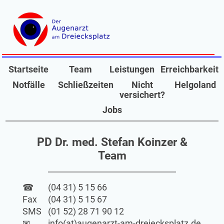
Startseite
Team
Leistungen
Erreichbarkeit
Notfälle
Schließzeiten
Nicht
Helgoland
versichert?
Jobs
PD Dr. med. Stefan Koinzer &
Team
☎
(04 31) 5 15 66
Fax
(04 31) 5 15 67
SMS
(01 52) 28 71 90 12
✉
info(at)augenarzt-am-dreiecksplatz.de