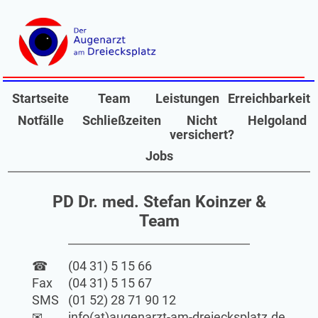
Startseite
Team
Leistungen
Erreichbarkeit
Notfälle
Schließzeiten
Nicht
Helgoland
versichert?
Jobs
PD Dr. med. Stefan Koinzer &
Team
☎
(04 31) 5 15 66
Fax
(04 31) 5 15 67
SMS
(01 52) 28 71 90 12
✉
info(at)augenarzt-am-dreiecksplatz.de